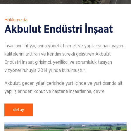
Hakkımızda
Akbulut Endüstri İnşaat
İnsanların ihtiyaçlarına yönelik hizmet ve yapılar sunan, yaşam
kalitelerini arttıran ve kendini sürekli geliştiren Akbulut
Endüstri İnşaat girişimci, yenilikçi ve sorumluluk taşıyan
vizyoner ruhuyla 2014 yılında kurulmuştur.
Akbulut, geçen yıllar içerisinde yurt içinde ve yurt dışında alt
yapı işlerinden konut ve hastane inşaatlarına, çevre
düzenleme işlerinden baraj inşaatlarına, demiryolu
inşaatlarından yol inşaatlarına kadar birçok farklı projeye imza
detay
atmıştır.
Kısa sürede gerçekleşen bu hızlı büyüme, zamanla istikrara