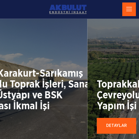
ş
anat
Toprakkale İY AYR-Osmani
Çevreyolu Arası BSK Kapla
Yapım İşi
DETAYLAR