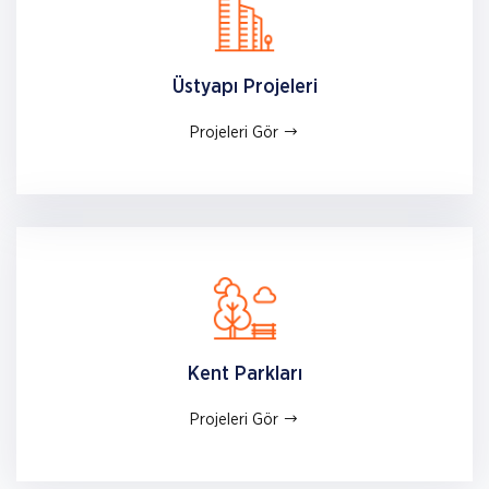
Mehmet Ali AKBULUT
Yönetim Kurulu Başkanı
Üstyapı Projeleri
Projeleri Gör
Firma Bilgileri
Ticari Unvanı:
Akbulut Endüstri İnşaat Sanayi ve Ticaret
Anonim Şirketi
Merkez Adres:
Prof. Dr. Ahmet Taner Kışlalı Mah. 2785.
Cadde No:68 İç Kapı No:2 Çankaya/ANKARA
Kent Parkları
Vergi Dairesi:
Doğanbey V.D.
Projeleri Gör
Vergi Numarası:
6110587506